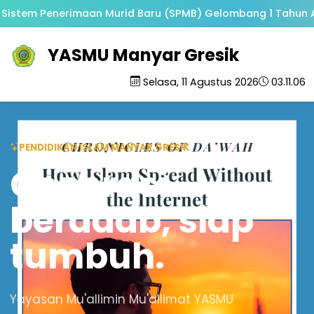
istem Penerimaan Murid Baru (SPMB) Gelombang 1 Tahun Aja
YASMU Manyar Gresik
Selasa, 11 Agustus 2026
03.11.06
PENDIDIKAN ISLAM MANYAR GRESIK
Generasi
beradab, siap
tumbuh.
Yayasan Mu'allimin Mu'allimat YASMU